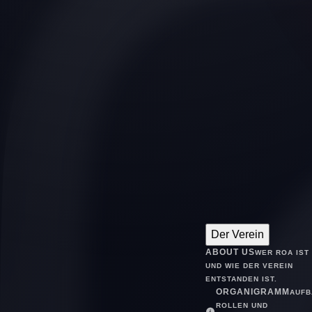
Der Verein
ABOUT US
WER ROA IST
UND WIE DER VEREIN
ENTSTANDEN IST.
ORGANIGRAMM
AUFB
ROLLEN UND