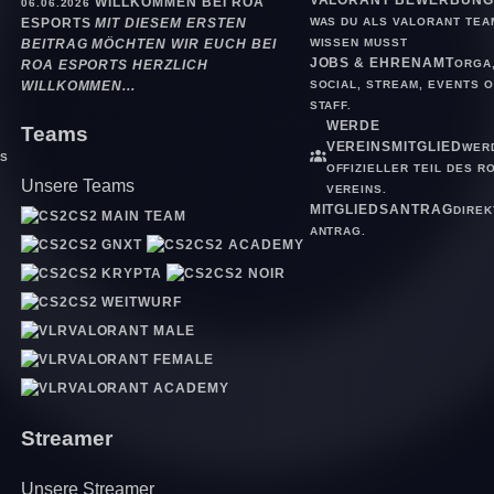
WILLKOMMEN BEI ROA
06.06.2026
WAS DU ALS VALORANT TEA
ESPORTS
MIT DIESEM ERSTEN
WISSEN MUSST
BEITRAG MÖCHTEN WIR EUCH BEI
JOBS & EHRENAMT
ORGA
ROA ESPORTS HERZLICH
SOCIAL, STREAM, EVENTS 
WILLKOMMEN...
D
STAFF.
WERDE
Teams
VEREINSMITGLIED
WER
S
OFFIZIELLER TEIL DES R
Unsere Teams
VEREINS.
MITGLIEDSANTRAG
DIREK
CS2 MAIN TEAM
ANTRAG.
CS2 GNXT
CS2 ACADEMY
CS2 KRYPTA
CS2 NOIR
CS2 WEITWURF
VALORANT MALE
VALORANT FEMALE
VALORANT ACADEMY
Streamer
Unsere Streamer