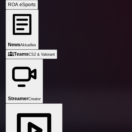
ROA eSports
News
Aktuelles
respektvolles Umfeld für Spielerinnen im ROA-Verein.
Teams
CS2 & Valorant
Streamer
Creator