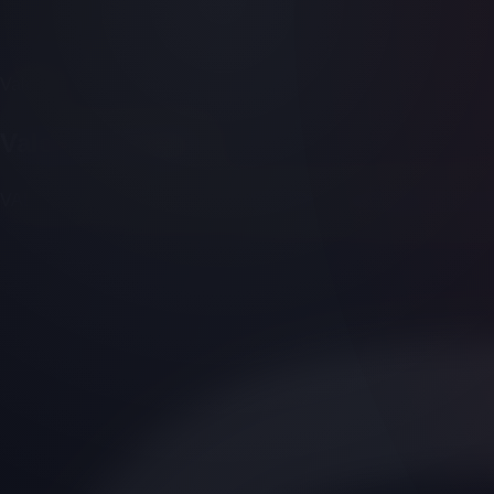
Valorant
Valorant Female
VALORANT Female steht für Sichtbarkeit, Teamaufbau und ein 