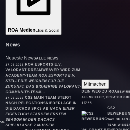
ROA Medien
Clips & Social
News
Neueste News
ALLE NEWS
ROA ESPORTS E.V.
17.06.2026
VALORANT DREAMWEAVER WIRD ZUM
ACADEMY-TEAM
ROA ESPORTS E.V.
STELLT DIE WEICHEN FÜR DIE
Mitmachen
ZUKUNFT: DAS BISHERIGE VALORANT-
DEIN WEG ZU ROA
BEWIRB
COMMUNITY-TEAM...
ALS SPIELER, CREATOR OD
CS2 MAIN TEAM STEIGT
17.06.2026
STAFF.
NACH RELEGATIONSNIEDERLAGE IN
CS2
DIE DACHCS SPK3 AB
NACH EINER
BEWERBU
EIGENTLICH STARKEN ERSTEN
WAS DU ALS 
SEASON IN DER DACHCS
AU,
TEAM WISSE
SPIELKLASSE 2 MÜSSEN...
VALORANT BEWERBUNG