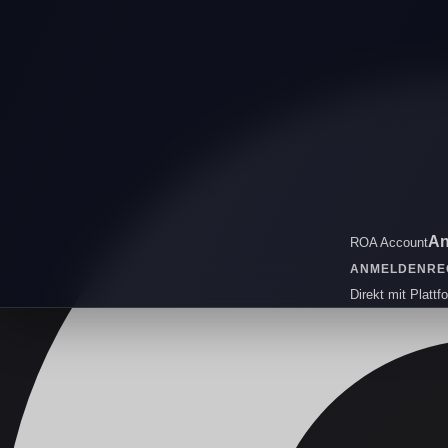
An
ROA Account
ANMELDEN
RE
Direkt mit Plattf