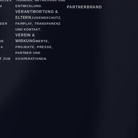
ALLES
TRAINING, BETREUUNG UND
M
ENTWICKLUNG.
PARTNER
BRAND
VERANTWORTUNG &
ELTERN
,
JUGENDSCHUTZ,
ODER
FAIRPLAY, TRANSPARENZ
UND KONTAKT.
VEREIN &
WIRKUNG
DE
WERTE,
OA
PROJEKTE, PRESSE,
PARTNER UND
T ZUM
KOOPERATIONEN.