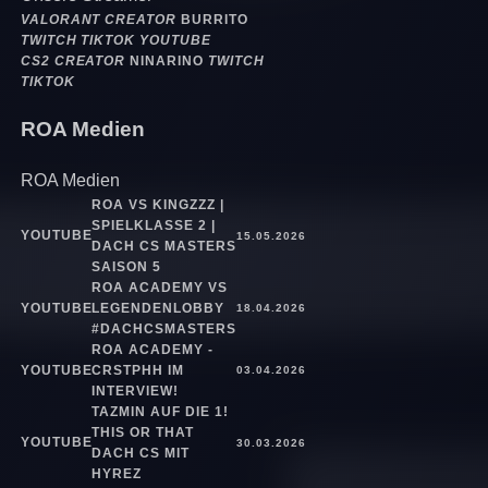
VALORANT CREATOR
BURRITO
TWITCH
TIKTOK
YOUTUBE
CS2 CREATOR
NINARINO
TWITCH
TIKTOK
ROA Medien
ROA Medien
ROA VS KINGZZZ |
SPIELKLASSE 2 |
YOUTUBE
15.05.2026
DACH CS MASTERS
SAISON 5
ROA ACADEMY VS
YOUTUBE
LEGENDENLOBBY
18.04.2026
#DACHCSMASTERS
ROA ACADEMY -
YOUTUBE
CRSTPHH IM
03.04.2026
INTERVIEW!
TAZMIN AUF DIE 1!
THIS OR THAT
YOUTUBE
30.03.2026
DACH CS MIT
HYREZ