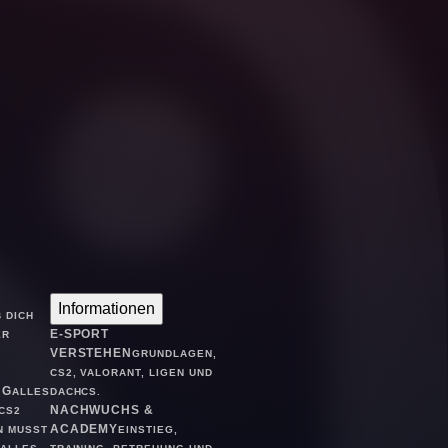
Informationen
 DICH
E-SPORT
ER
VERSTEHEN
GRUNDLAGEN,
CS2, VALORANT, LIGEN UND
NG
ALLES
DACHCS.
NACHWUCHS &
CS2
ACADEMY
N MUSST
EINSTIEG,