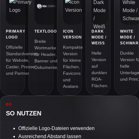
PRIMARY
TEXTLOGO
ICON
DARK
WHITE
LOGO
VERSION
MODE /
MODE /
Breite
WEISS
SCHWAR
Offizielle
Kompakte
Wortmarke
Helle
Dunkle
Standardversion
Version
für Header,
Version
Version f
für Website,
für kleine
Banner und
auf
helle
Caster, Presse
Flächen,
Dokumente.
dunklen
Unterlag
und Partner.
Favicons
ROA-
und Print.
und
Flächen.
Avatare.
DO
SO NUTZEN
Offizielle Logo-Dateien verwenden
Ausreichend Abstand lassen