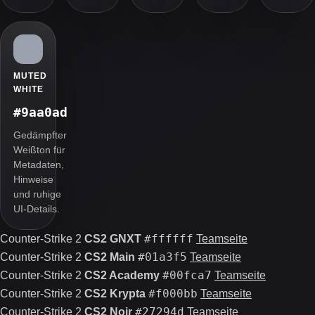
MUTED
WHITE
#9aa0ad
Gedämpfter
Weißton für
Metadaten,
Hinweise
und ruhige
UI-Details.
#ffffff
Counter-Strike 2
CS2 GNXT
Teamseite
#01a3f5
Counter-Strike 2
CS2 Main
Teamseite
#00fca7
Counter-Strike 2
CS2 Academy
Teamseite
#f000bb
Counter-Strike 2
CS2 Krypta
Teamseite
#27294d
Counter-Strike 2
CS2 Noir
Teamseite