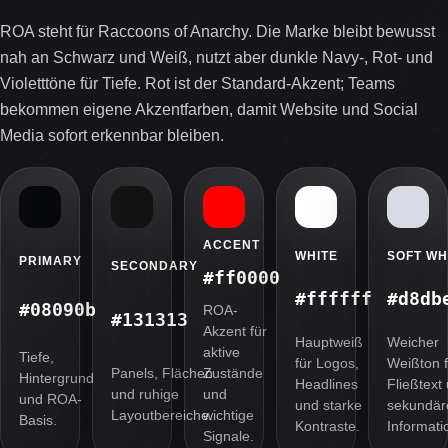
ROA steht für Raccoons of Anarchy. Die Marke bleibt bewusst
nah an Schwarz und Weiß, nutzt aber dunkle Navy-, Rot- und
Violetttöne für Tiefe. Rot ist der Standard-Akzent; Teams
bekommen eigene Akzentfarben, damit Website und Social
Media sofort erkennbar bleiben.
ACCENT
WHITE
SOFT WH
PRIMARY
SECONDARY
#ff0000
#ffffff
#d8db
#08090b
ROA-
#131313
Akzent für
Hauptweiß
Weicher
aktive
Tiefe,
für Logos,
Weißton f
Panels, Flächen
Zustände
Hintergrund
Headlines
Fließtext
und ruhige
und
und ROA-
und starke
sekundär
Layoutbereiche.
wichtige
Basis.
Kontraste.
Informati
Signale.