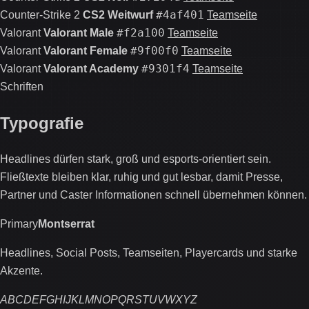
#4af401
Counter-Strike 2
CS2 Weitwurf
Teamseite
#f2a100
Valorant
Valorant Male
Teamseite
#9f00f0
Valorant
Valorant Female
Teamseite
#9301f4
Valorant
Valorant Academy
Teamseite
Schriften
Typografie
Headlines dürfen stark, groß und esports-orientiert sein.
Fließtexte bleiben klar, ruhig und gut lesbar, damit Presse,
Partner und Caster Informationen schnell übernehmen können.
Primary
Montserrat
Headlines, Social Posts, Teamseiten, Playercards und starke
Akzente.
ABCDEFGHIJKLMNOPQRSTUVWXYZ