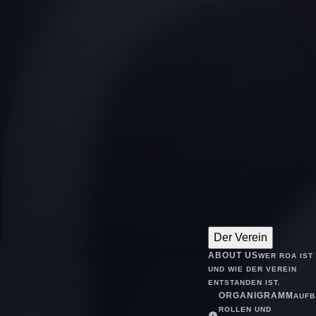
Der Verein
ABOUT US
WER ROA IST
UND WIE DER VEREIN
ENTSTANDEN IST.
ORGANIGRAMM
AUFB
ROLLEN UND