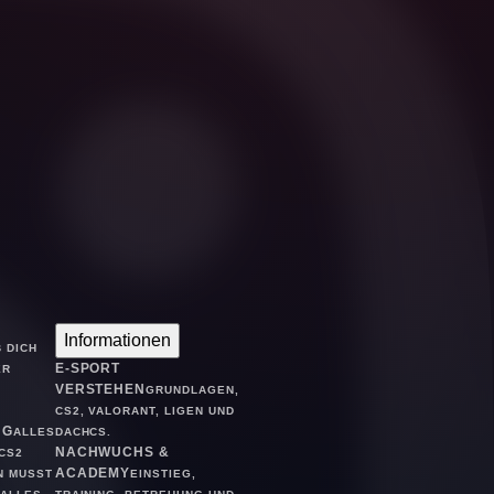
Informationen
 DICH
E-SPORT
ER
VERSTEHEN
GRUNDLAGEN,
CS2, VALORANT, LIGEN UND
NG
ALLES
DACHCS.
NACHWUCHS &
CS2
ACADEMY
N MUSST
EINSTIEG,