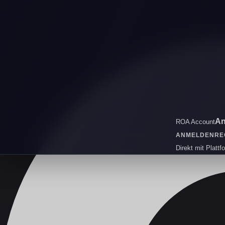
An
ROA Account
ANMELDEN
RE
Direkt mit Plattf