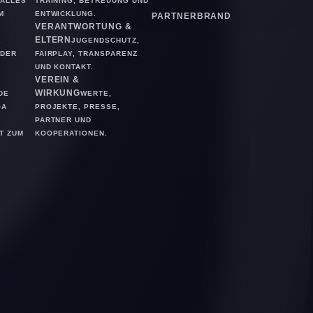
ALLES
TRAINING, BETREUUNG UND
M
ENTWICKLUNG.
PARTNER
BRAND
VERANTWORTUNG &
ELTERN
,
JUGENDSCHUTZ,
ODER
FAIRPLAY, TRANSPARENZ
UND KONTAKT.
VEREIN &
WIRKUNG
DE
WERTE,
OA
PROJEKTE, PRESSE,
PARTNER UND
T ZUM
KOOPERATIONEN.