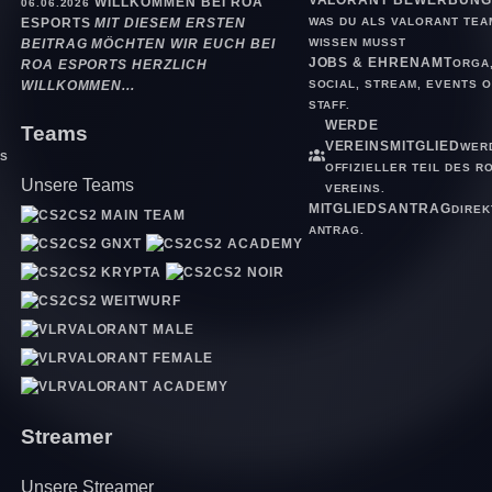
WILLKOMMEN BEI ROA
06.06.2026
WAS DU ALS VALORANT TEA
ESPORTS
MIT DIESEM ERSTEN
WISSEN MUSST
BEITRAG MÖCHTEN WIR EUCH BEI
JOBS & EHRENAMT
ORGA
ROA ESPORTS HERZLICH
SOCIAL, STREAM, EVENTS 
WILLKOMMEN...
D
STAFF.
WERDE
Teams
VEREINSMITGLIED
WER
S
OFFIZIELLER TEIL DES R
Unsere Teams
VEREINS.
MITGLIEDSANTRAG
DIREK
CS2 MAIN TEAM
ANTRAG.
CS2 GNXT
CS2 ACADEMY
CS2 KRYPTA
CS2 NOIR
CS2 WEITWURF
VALORANT MALE
VALORANT FEMALE
VALORANT ACADEMY
Streamer
Unsere Streamer