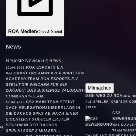
ROA Medien
Clips & Social
News
Neueste News
ALLE NEWS
ROA ESPORTS E.V.
17.06.2026
VALORANT DREAMWEAVER WIRD ZUM
ACADEMY-TEAM
ROA ESPORTS E.V.
STELLT DIE WEICHEN FÜR DIE
Mitmachen
ZUKUNFT: DAS BISHERIGE VALORANT-
DEIN WEG ZU ROA
BEWIRB
COMMUNITY-TEAM...
ALS SPIELER, CREATOR OD
CS2 MAIN TEAM STEIGT
17.06.2026
STAFF.
NACH RELEGATIONSNIEDERLAGE IN
CS2
DIE DACHCS SPK3 AB
NACH EINER
BEWERBU
EIGENTLICH STARKEN ERSTEN
WAS DU ALS 
SEASON IN DER DACHCS
AU,
TEAM WISSE
SPIELKLASSE 2 MÜSSEN...
VALORANT BEWERBUNG