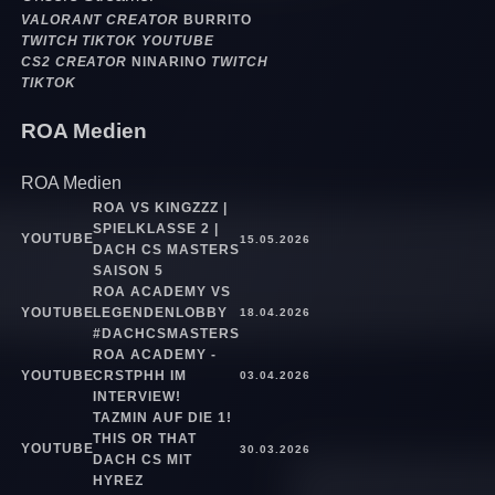
VALORANT CREATOR
BURRITO
TWITCH
TIKTOK
YOUTUBE
CS2 CREATOR
NINARINO
TWITCH
TIKTOK
ROA Medien
ROA Medien
ROA VS KINGZZZ |
SPIELKLASSE 2 |
YOUTUBE
15.05.2026
DACH CS MASTERS
SAISON 5
ROA ACADEMY VS
YOUTUBE
LEGENDENLOBBY
18.04.2026
#DACHCSMASTERS
ROA ACADEMY -
YOUTUBE
CRSTPHH IM
03.04.2026
INTERVIEW!
TAZMIN AUF DIE 1!
THIS OR THAT
YOUTUBE
30.03.2026
DACH CS MIT
HYREZ