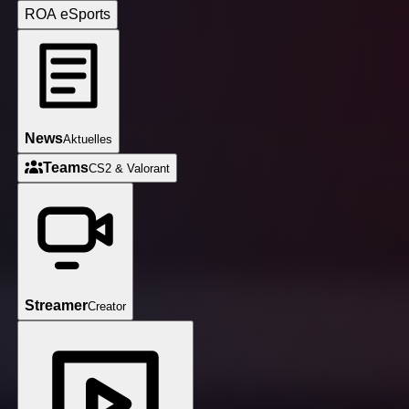
ROA eSports
News
Aktuelles
Fairplay, Elternkommunikation, Datenschutz, Kosten und Konta
Teams
CS2 & Valorant
Streamer
Creator