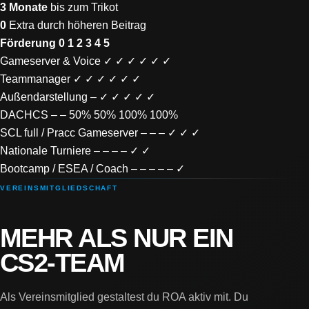
3 Monate
bis zum Trikot
0
Extra durch höheren Beitrag
Förderung
0
1
2
3
4
5
Gameserver & Voice
✓
✓
✓
✓
✓
✓
Teammanager
✓
✓
✓
✓
✓
✓
Außendarstellung
–
✓
✓
✓
✓
✓
DACHCS
–
–
50%
50%
100%
100%
SCL full / Pracc Gameserver
–
–
–
✓
✓
✓
Nationale Turniere
–
–
–
–
✓
✓
Bootcamp / ESEA / Coach
–
–
–
–
–
✓
VEREINSMITGLIEDSCHAFT
MEHR ALS NUR EIN
CS2-TEAM
Als Vereinsmitglied gestaltest du ROA aktiv mit. Du