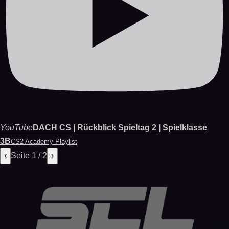
YouTube
DACH CS | Rückblick Spieltag 2 | Spielklasse
3B
CS2 Academy Playlist
‹
Seite 1 / 2
›