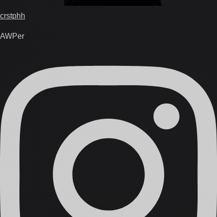
crstphh
AWPer