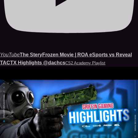
YouTube
The SteryFrozen Movie | ROA eSports vs Reveal
TACTX Highlights @dachcs
CS2 Academy Playlist