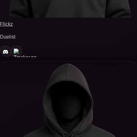
Flickz
Duelist