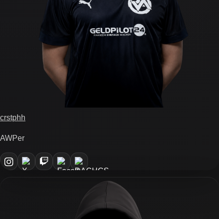
crstphh
AWPer