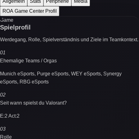
Allgemein
Stats
Peripherie
Media
ROA Game Center Profil
Game
Spielprofil
Werdegang, Rolle, Spielverständnis und Ziele im Teamkontext.
01
Ehemalige Teams / Orgas
Munich eSports, Purge eSports, WEY eSports, Synergy
eSports, RBG eSports
02
Seit wann spielst du Valorant?
E:2 Act:2
03
Rolle