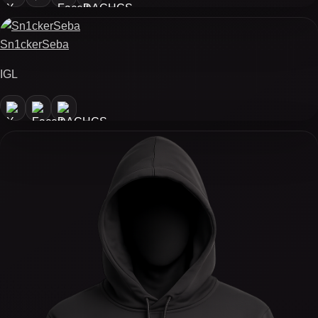
Sn1ckerSeba
IGL