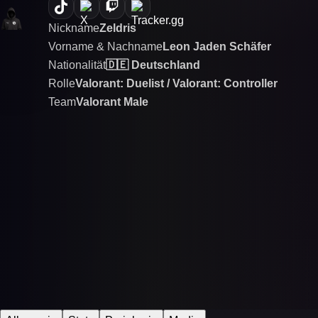
Nickname
Zeldris
Vorname & Nachname
Leon Jaden Schäfer
Nationalität
🇩🇪 Deutschland
Rolle
Valorant: Duelist / Valorant: Controller
Team
Valorant Male