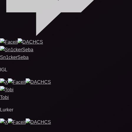
Sn1ckerSeba
IGL
Tobi
Lurker