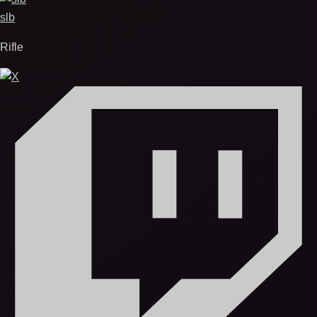
slb
Rifle